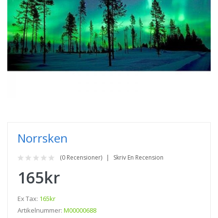
Norrsken
(0 Recensioner)
Skriv En Recension
165kr
Ex Tax:
165kr
Artikelnummer:
M00000688